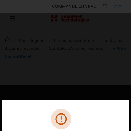
COMMANDE EN VRAC
Par catégorie
Panneau de contrôle
Centrales
d’alarme incendie
Centrales d’alarme incendie
FP585
Control Panel
PRODUITS
toggle view
SOLUTIONS