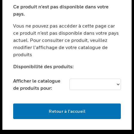
toggle view
SECTEURS
Ce produit n'est pas disponible dans votre
pays.
toggle view
ASSISTANCE
Vous ne pouvez pas accéder à cette page car
toggle view
ce produit n’est pas disponible dans votre pays
EMPLOIS
actuel. Pour consulter ce produit, veuillez
modifier l’affichage de votre catalogue de
toggle view
SOCIÉTÉ
produits
toggle view
Disponibilité des produits:
NOUS CONTACTER
Afficher le catalogue
toggle view
MENTIONS LÉGALES
de produits pour:
toggle view
SUIVEZ-NOUS
Retour à l’accueil