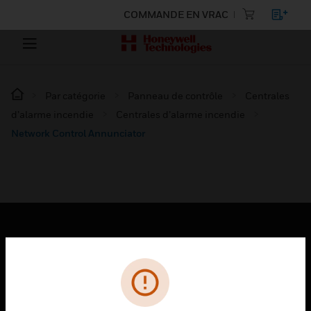
COMMANDE EN VRAC
Par catégorie
Panneau de contrôle
Centrales
d’alarme incendie
Centrales d’alarme incendie
Network Control Annunciator
PRODUITS
toggle view
SOLUTIONS