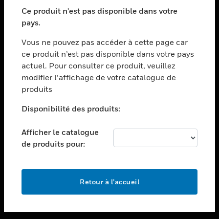
toggle view
SECTEURS
Ce produit n'est pas disponible dans votre
pays.
toggle view
ASSISTANCE
Vous ne pouvez pas accéder à cette page car
toggle view
ce produit n’est pas disponible dans votre pays
EMPLOIS
actuel. Pour consulter ce produit, veuillez
modifier l’affichage de votre catalogue de
toggle view
SOCIÉTÉ
produits
toggle view
Disponibilité des produits:
NOUS CONTACTER
Afficher le catalogue
toggle view
MENTIONS LÉGALES
de produits pour:
toggle view
SUIVEZ-NOUS
Retour à l’accueil