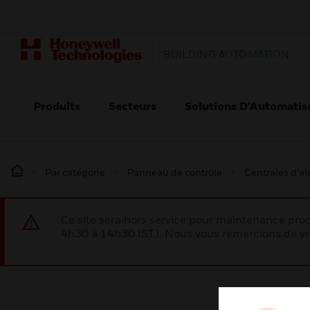
BUILDING AUTOMATION
Produits
Secteurs
Solutions D’Automatis
Par catégorie
Panneau de contrôle
Centrales d’a
Ce site sera hors service pour maintenance p
4h30 à 14h30 IST). Nous vous remercions de vo