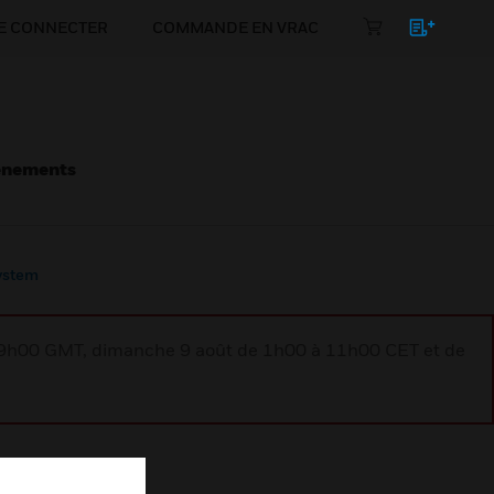
E CONNECTER
COMMANDE EN VRAC
énements
ystem
à 9h00 GMT, dimanche 9 août de 1h00 à 11h00 CET et de