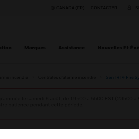
CANADA (FR)
CONTACTER
S
ation
Marques
Assistance
Nouvelles Et Év
larme incendie
Centrales d’alarme incendie
SenTRI 4 Fire S
rogrammée le samedi 8 août, de 19h00 à 5h00 EST (23h00 
tre patience pendant cette période.