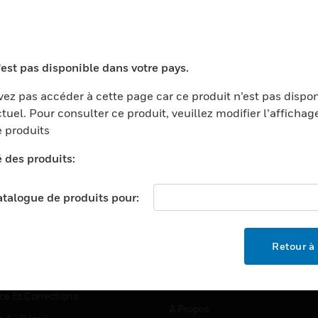
TEURS
ASSISTANCE
'est pas disponible dans votre pays.
ports
Recherche De Partenaires
ez pas accéder à cette page car ce produit n’est pas dispo
tuel. Pour consulter ce produit, veuillez modifier l’affichag
ments Commerciaux
Formation
 produits
centers
Assistance Technique
é des produits:
ation
Tutoriels De Sites Web
ernement Et Militaire
EMPLOIS
catalogue de produits pour:
é
Emplois
ignement Supérieur
Recherche D'emploi
Retour à 
llerie/Restauration
trie Et Fabrication
SOCIÉTÉ
ce Et Corrections
À Propos