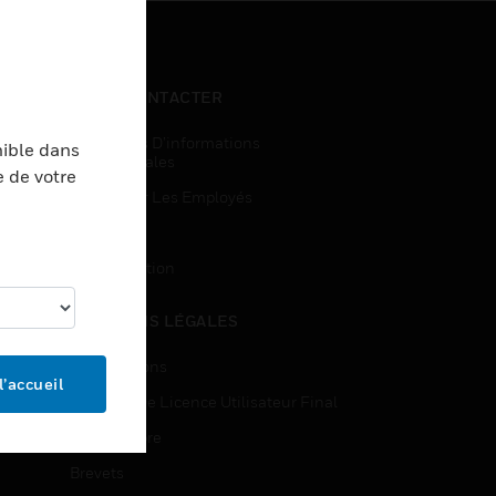
NOUS CONTACTER
Demandes D’informations
nible dans
Commerciales
e de votre
Accès Pour Les Employés
Inscription
Désinscription
MENTIONS LÉGALES
Certifications
l’accueil
Contrats De Licence Utilisateur Final
Source Libre
Brevets