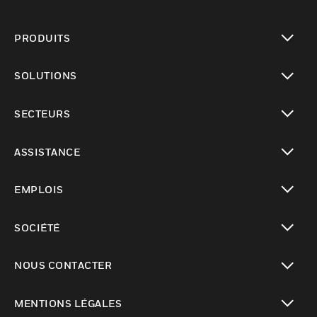
PRODUITS
toggle view
SOLUTIONS
toggle view
SECTEURS
toggle view
ASSISTANCE
toggle view
EMPLOIS
toggle view
SOCIÉTÉ
toggle view
NOUS CONTACTER
toggle view
MENTIONS LÉGALES