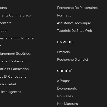
ports
Recherche De Partenaires
ments Commerciaux
Formation
centers
Assistance Technique
ation
Tutoriels De Sites Web
ernement Et Militaire
EMPLOIS
é
Emplois
ignement Supérieur
Recherche D'emploi
llerie/Restauration
trie Et Fabrication
SOCIÉTÉ
ce Et Corrections
À Propos
e Au Détail
Événements
s Intelligentes
Nouvelles
Nos Marques