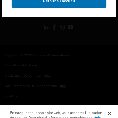
Retour à l’accueil
toggle view
SUIVEZ-NOUS
Copyright © 2026 Honeywell International Inc.
Conditions Générales
Déclaration De Confidentialité
Vos Préférences De Confidentialité
Cookies
Désabonnement Global
En naviguant sur notre site web, vous acceptez l'utilisation
de cookies. Pour plus d’informations, consultez nos
Avis