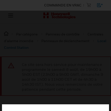
COMMANDE EN VRAC
Par catégorie
Panneau de contrôle
Centrales
d’alarme incendie
Panneaux de déclenchement
Local
Control Station
Ce site sera hors service pour maintenance
programmée le samedi 8 août, de 19h00 à
5h00 EST (23h00 à 9h00 GMT, dimanche 9
août de 1h00 à 11h00 CET et de 4h30 à
14h30 IST). Nous vous remercions de votre
patience pendant cette période.