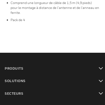
Comprend une longueur de câble de 1,5 m (4,9 pieds)
pour le montage à distance de l’antenne et de l’anneau en
ferrite.
Pack de 4
PRODUITS
toggle view
SOLUTIONS
toggle view
SECTEURS
toggle view