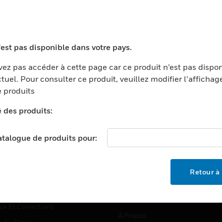
TEURS
ASSISTANCE
'est pas disponible dans votre pays.
ports
Recherche De Partenaires
ez pas accéder à cette page car ce produit n’est pas dispo
tuel. Pour consulter ce produit, veuillez modifier l’affichag
ments Commerciaux
Formation
 produits
centers
Assistance Technique
é des produits:
ation
Tutoriels De Sites Web
ernement Et Militaire
EMPLOIS
catalogue de produits pour:
é
Emplois
ignement Supérieur
Recherche D'emploi
Retour à 
llerie/Restauration
trie Et Fabrication
SOCIÉTÉ
ce Et Corrections
À Propos