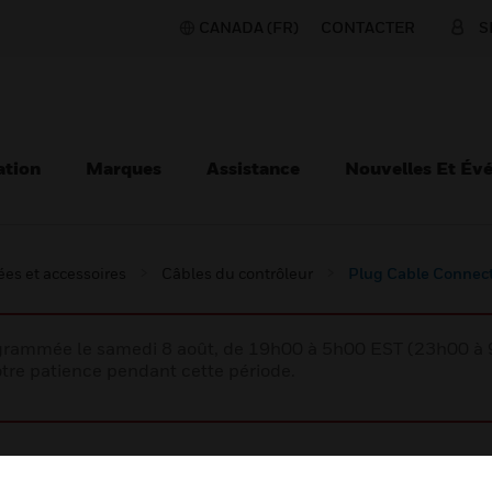
CANADA (FR)
CONTACTER
S
ation
Marques
Assistance
Nouvelles Et Év
es et accessoires
Câbles du contrôleur
Plug Cable Connec
rogrammée le samedi 8 août, de 19h00 à 5h00 EST (23h00 
tre patience pendant cette période.