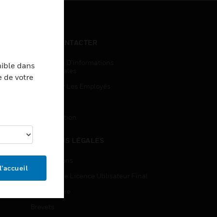
NOUS CONTACTER
Demandes D’informations
nible dans
Commerciales
e de votre
Accès Pour Les Employés
Inscription
Désinscription
MENTIONS LÉGALES
Certifications
l’accueil
Contrats De Licence Utilisateur Final
Source Libre
Brevets