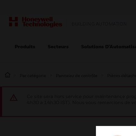
BUILDING AUTOMATION
Produits
Secteurs
Solutions D’Automatis
Par catégorie
Panneau de contrôle
Pièces détaché
Ce site sera hors service pour maintenance p
4h30 à 14h30 IST). Nous vous remercions de vo