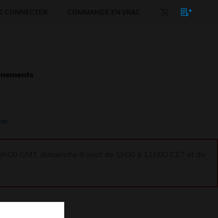
E CONNECTER
COMMANDE EN VRAC
énements
tor
à 9h00 GMT, dimanche 9 août de 1h00 à 11h00 CET et de