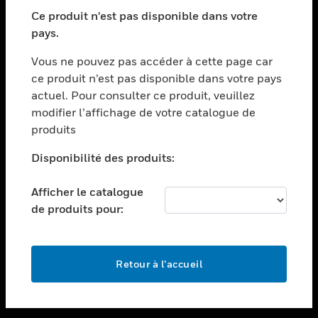
toggle view
SECTEURS
Ce produit n'est pas disponible dans votre
pays.
toggle view
ASSISTANCE
Vous ne pouvez pas accéder à cette page car
toggle view
ce produit n’est pas disponible dans votre pays
EMPLOIS
actuel. Pour consulter ce produit, veuillez
modifier l’affichage de votre catalogue de
toggle view
SOCIÉTÉ
produits
toggle view
Disponibilité des produits:
NOUS CONTACTER
Afficher le catalogue
toggle view
MENTIONS LÉGALES
de produits pour:
toggle view
SUIVEZ-NOUS
Retour à l’accueil