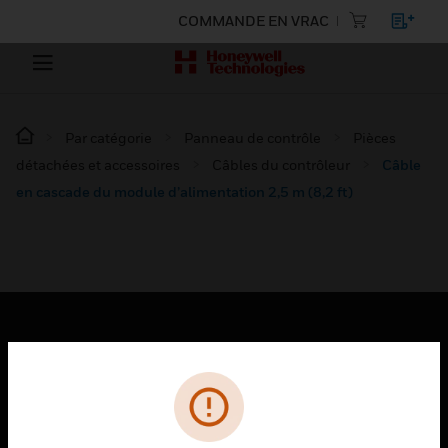
COMMANDE EN VRAC
Par catégorie
Panneau de contrôle
Pièces
détachées et accessoires
Câbles du contrôleur
Câble
en cascade du module d’alimentation 2,5 m (8,2 ft)
PRODUITS
toggle view
SOLUTIONS