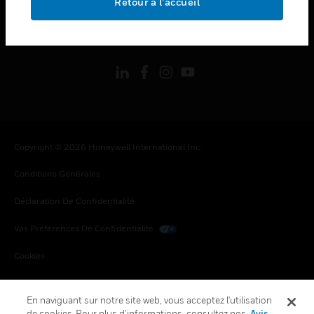
Retour à l’accueil
toggle view
SUIVEZ-NOUS
Copyright © 2026 Honeywell International Inc.
Conditions Générales
Déclaration De Confidentialité
Vos Préférences De Confidentialité
Cookies
Désabonnement Global
En naviguant sur notre site web, vous acceptez l'utilisation
de cookies. Pour plus d’informations, consultez nos
Avis