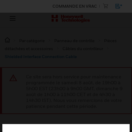
COMMANDE EN VRAC
Par catégorie
Panneau de contrôle
Pièces
détachées et accessoires
Câbles du contrôleur
Shielded Interface Connection Cable
Ce site sera hors service pour maintenance
programmée le samedi 8 août, de 19h00 à
5h00 EST (23h00 à 9h00 GMT, dimanche 9
août de 1h00 à 11h00 CET et de 4h30 à
14h30 IST). Nous vous remercions de votre
patience pendant cette période.