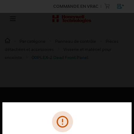
COMMANDE EN VRAC
Par catégorie
Panneau de contrôle
Pièces
détachées et accessoires
Visserie et matériel pour
enceinte
00PLEX-2 Dead Front Panel
PRODUITS
toggle view
SOLUTIONS