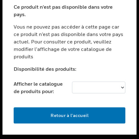
toggle view
SECTEURS
Ce produit n'est pas disponible dans votre
pays.
toggle view
ASSISTANCE
Vous ne pouvez pas accéder à cette page car
toggle view
ce produit n’est pas disponible dans votre pays
EMPLOIS
actuel. Pour consulter ce produit, veuillez
modifier l’affichage de votre catalogue de
toggle view
SOCIÉTÉ
produits
toggle view
Disponibilité des produits:
NOUS CONTACTER
Afficher le catalogue
toggle view
MENTIONS LÉGALES
de produits pour:
toggle view
SUIVEZ-NOUS
Retour à l’accueil