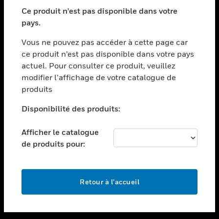
toggle view
SECTEURS
Ce produit n'est pas disponible dans votre
pays.
toggle view
ASSISTANCE
Vous ne pouvez pas accéder à cette page car
toggle view
ce produit n’est pas disponible dans votre pays
EMPLOIS
actuel. Pour consulter ce produit, veuillez
modifier l’affichage de votre catalogue de
toggle view
SOCIÉTÉ
produits
toggle view
Disponibilité des produits:
NOUS CONTACTER
Afficher le catalogue
toggle view
MENTIONS LÉGALES
de produits pour:
toggle view
SUIVEZ-NOUS
Retour à l’accueil