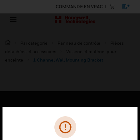
COMMANDE EN VRAC
Par catégorie
Panneau de contrôle
Pièces
détachées et accessoires
Visserie et matériel pour
enceinte
1 Channel Wall Mounting Bracket
PRODUITS
toggle view
SOLUTIONS