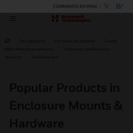
COMMANDE EN VRAC
Par catégorie
Panneau de contrôle
Pièces
détachées et accessoires
Visserie et matériel pour
enceinte
Boîtier de bus
Popular Products in
Enclosure Mounts &
Hardware