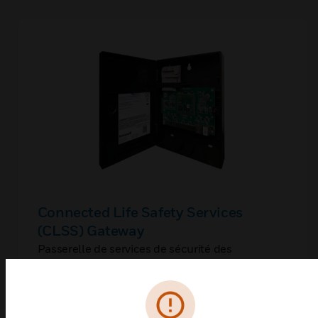
Connected Life Safety Services
(CLSS) Gateway
Passerelle de services de sécurité des
personnes connectée (CLSS)