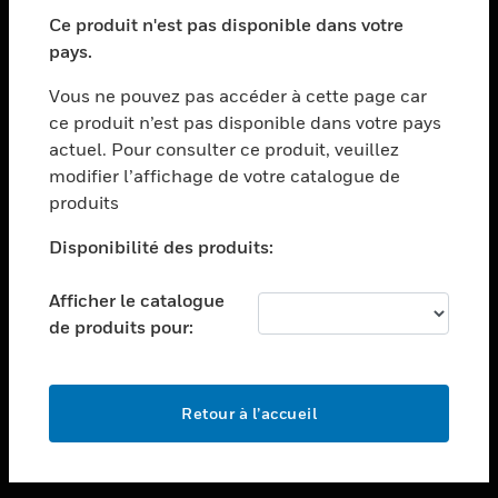
toggle view
SECTEURS
Ce produit n'est pas disponible dans votre
pays.
toggle view
ASSISTANCE
Vous ne pouvez pas accéder à cette page car
toggle view
ce produit n’est pas disponible dans votre pays
EMPLOIS
actuel. Pour consulter ce produit, veuillez
modifier l’affichage de votre catalogue de
toggle view
SOCIÉTÉ
produits
toggle view
Disponibilité des produits:
NOUS CONTACTER
Afficher le catalogue
toggle view
MENTIONS LÉGALES
de produits pour:
toggle view
SUIVEZ-NOUS
Retour à l’accueil