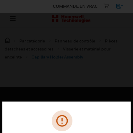
COMMANDE EN VRAC
Par catégorie
Panneau de contrôle
Pièces
détachées et accessoires
Visserie et matériel pour
enceinte
Capillary Holder Assembly
PRODUITS
toggle view
SOLUTIONS