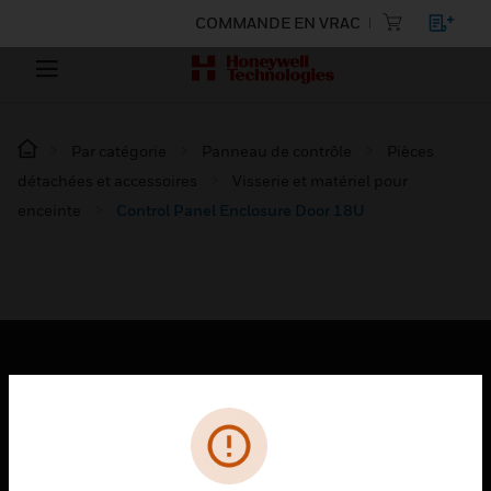
COMMANDE EN VRAC
Par catégorie
Panneau de contrôle
Pièces
détachées et accessoires
Visserie et matériel pour
enceinte
Control Panel Enclosure Door 18U
PRODUITS
toggle view
SOLUTIONS