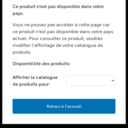
toggle view
SECTEURS
Ce produit n'est pas disponible dans votre
pays.
toggle view
ASSISTANCE
Vous ne pouvez pas accéder à cette page car
toggle view
ce produit n’est pas disponible dans votre pays
EMPLOIS
actuel. Pour consulter ce produit, veuillez
modifier l’affichage de votre catalogue de
toggle view
SOCIÉTÉ
produits
toggle view
Disponibilité des produits:
NOUS CONTACTER
Afficher le catalogue
toggle view
MENTIONS LÉGALES
de produits pour:
toggle view
SUIVEZ-NOUS
Retour à l’accueil