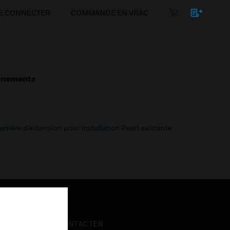
E CONNECTER
COMMANDE EN VRAC
énements
 arrière d’extension pour installation Pearl existante
NOUS CONTACTER