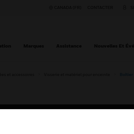
CANADA (FR)
CONTACTER
S
ation
Marques
Assistance
Nouvelles Et Év
es et accessoires
Visserie et matériel pour enceinte
Boîtier
TEURS
ASSISTANCE