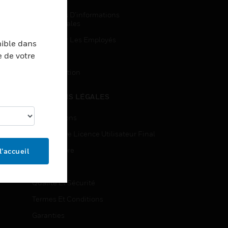
Demandes D’informations
Commerciales
Accès Pour Les Employés
nible dans
e de votre
Inscription
Désinscription
MENTIONS LÉGALES
Certifications
Contrats De Licence Utilisateur Final
Source Libre
l’accueil
Brevets
Qualité Et Sécurité
Termes Et Conditions
Garanties