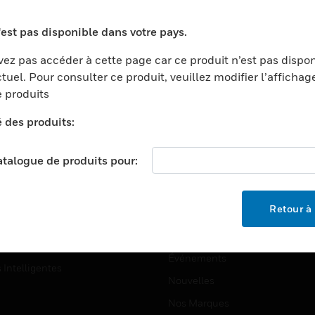
ports
Recherche De Partenaires
'est pas disponible dans votre pays.
ments Commerciaux
Formation
ez pas accéder à cette page car ce produit n’est pas dispo
centers
Assistance Technique
tuel. Pour consulter ce produit, veuillez modifier l’affichag
ation
Tutoriels De Sites Web
 produits
ernement Et Militaire
é des produits:
EMPLOIS
é
Emplois
ignement Supérieur
catalogue de produits pour:
Recherche D'emploi
llerie/Restauration
trie Et Fabrication
SOCIÉTÉ
Retour à 
ce Et Corrections
À Propos
e Au Détail
Événements
s Intelligentes
Nouvelles
Nos Marques