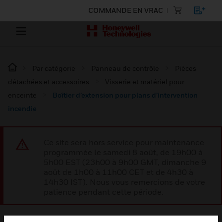
COMMANDE EN VRAC
Par catégorie
Panneau de contrôle
Pièces
détachées et accessoires
Visserie et matériel pour
enceinte
Boîtier d’extension pour plans d’intervention
incendie
Ce site sera hors service pour maintenance
programmée le samedi 8 août, de 19h00 à
5h00 EST (23h00 à 9h00 GMT, dimanche 9
août de 1h00 à 11h00 CET et de 4h30 à
14h30 IST). Nous vous remercions de votre
patience pendant cette période.