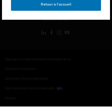
toggle view
Retour à l’accueil
MENTIONS LÉGALES
toggle view
SUIVEZ-NOUS
Copyright © 2026 Honeywell International Inc.
Conditions Générales
Déclaration De Confidentialité
Vos Préférences De Confidentialité
Cookies
Désabonnement Global