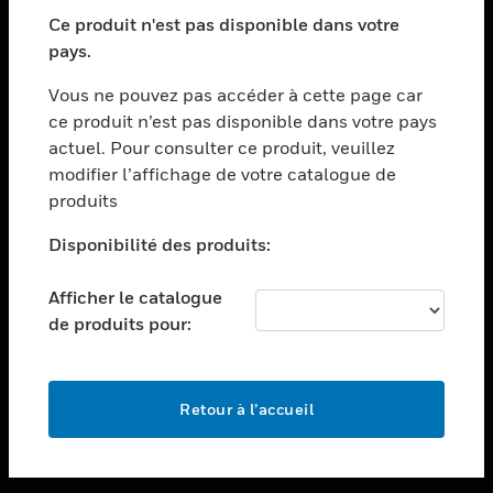
toggle view
SECTEURS
Ce produit n'est pas disponible dans votre
pays.
toggle view
ASSISTANCE
Vous ne pouvez pas accéder à cette page car
toggle view
ce produit n’est pas disponible dans votre pays
EMPLOIS
actuel. Pour consulter ce produit, veuillez
modifier l’affichage de votre catalogue de
toggle view
SOCIÉTÉ
produits
toggle view
Disponibilité des produits:
NOUS CONTACTER
Afficher le catalogue
toggle view
MENTIONS LÉGALES
de produits pour:
toggle view
SUIVEZ-NOUS
Retour à l’accueil