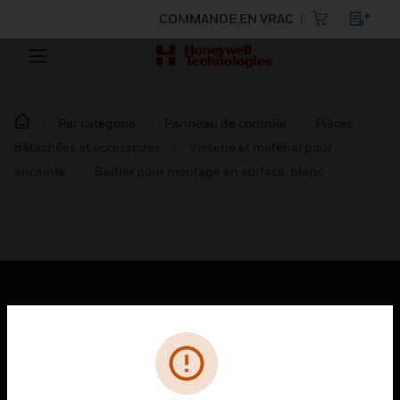
COMMANDE EN VRAC
Par catégorie
Panneau de contrôle
Pièces
détachées et accessoires
Visserie et matériel pour
enceinte
Boîtier pour montage en surface, blanc
PRODUITS
toggle view
SOLUTIONS