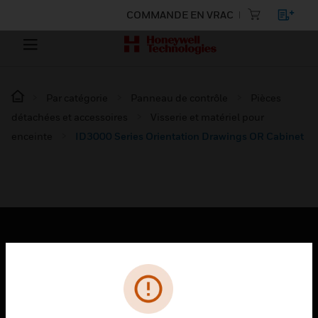
COMMANDE EN VRAC
Par catégorie
Panneau de contrôle
Pièces
détachées et accessoires
Visserie et matériel pour
enceinte
ID3000 Series Orientation Drawings OR Cabinet
PRODUITS
toggle view
SOLUTIONS