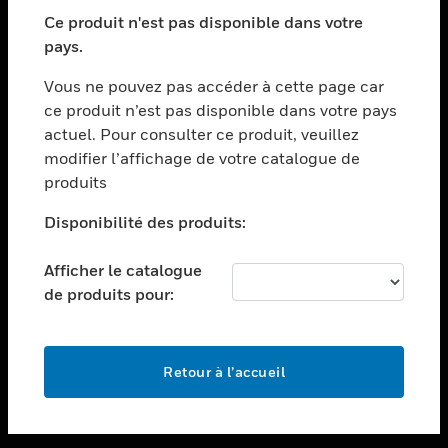
toggle view
SECTEURS
Ce produit n'est pas disponible dans votre
pays.
toggle view
ASSISTANCE
Vous ne pouvez pas accéder à cette page car
toggle view
ce produit n’est pas disponible dans votre pays
EMPLOIS
actuel. Pour consulter ce produit, veuillez
modifier l’affichage de votre catalogue de
toggle view
SOCIÉTÉ
produits
toggle view
Disponibilité des produits:
NOUS CONTACTER
Afficher le catalogue
toggle view
MENTIONS LÉGALES
de produits pour:
toggle view
SUIVEZ-NOUS
Retour à l’accueil