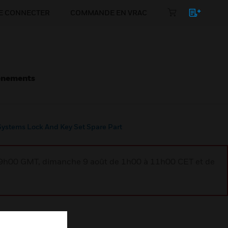
E CONNECTER
COMMANDE EN VRAC
énements
 Systems Lock And Key Set Spare Part
à 9h00 GMT, dimanche 9 août de 1h00 à 11h00 CET et de