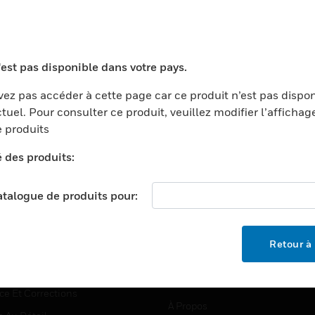
TEURS
ASSISTANCE
'est pas disponible dans votre pays.
ports
Recherche De Partenaires
ez pas accéder à cette page car ce produit n’est pas dispo
tuel. Pour consulter ce produit, veuillez modifier l’affichag
ments Commerciaux
Formation
 produits
centers
Assistance Technique
é des produits:
ation
Tutoriels De Sites Web
ernement Et Militaire
EMPLOIS
catalogue de produits pour:
é
Emplois
ignement Supérieur
Recherche D'emploi
Retour à 
llerie/Restauration
trie Et Fabrication
SOCIÉTÉ
ce Et Corrections
À Propos