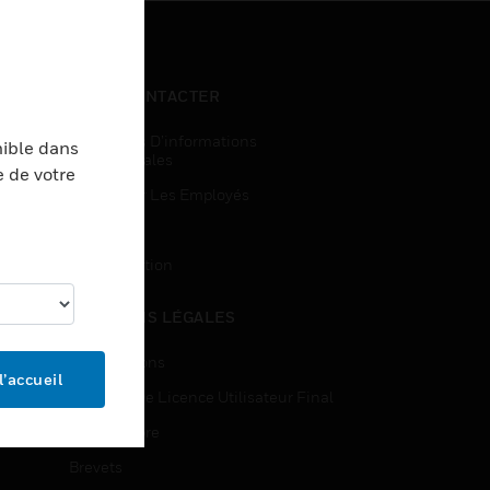
NOUS CONTACTER
Demandes D’informations
nible dans
Commerciales
e de votre
Accès Pour Les Employés
Inscription
Désinscription
MENTIONS LÉGALES
Certifications
l’accueil
Contrats De Licence Utilisateur Final
Source Libre
Brevets