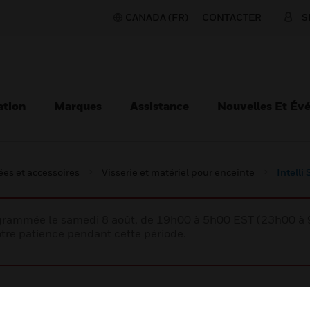
CANADA (FR)
CONTACTER
S
ation
Marques
Assistance
Nouvelles Et Év
es et accessoires
Visserie et matériel pour enceinte
Intelli
rogrammée le samedi 8 août, de 19h00 à 5h00 EST (23h00 
tre patience pendant cette période.