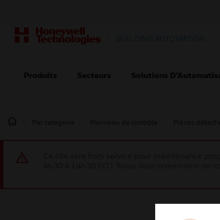
BUILDING AUTOMATION
Produits
Secteurs
Solutions D’Automatis
Par catégorie
Panneau de contrôle
Pièces détaché
Ce site sera hors service pour maintenance p
4h30 à 14h30 IST). Nous vous remercions de vo