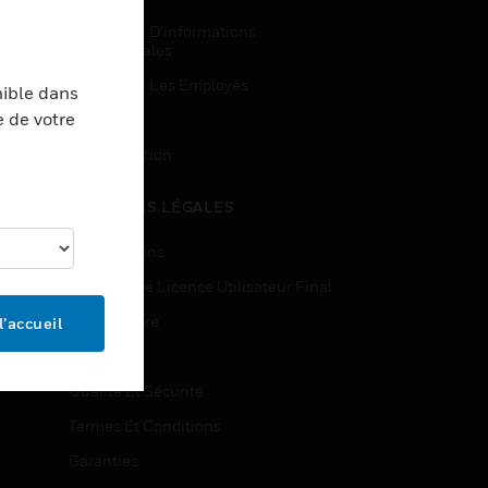
Demandes D’informations
Commerciales
Accès Pour Les Employés
nible dans
e de votre
Inscription
Désinscription
MENTIONS LÉGALES
Certifications
Contrats De Licence Utilisateur Final
Source Libre
l’accueil
Brevets
Qualité Et Sécurité
Termes Et Conditions
Garanties