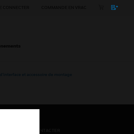
E CONNECTER
COMMANDE EN VRAC
énements
 d’interface et accessoire de montage
NOUS CONTACTER