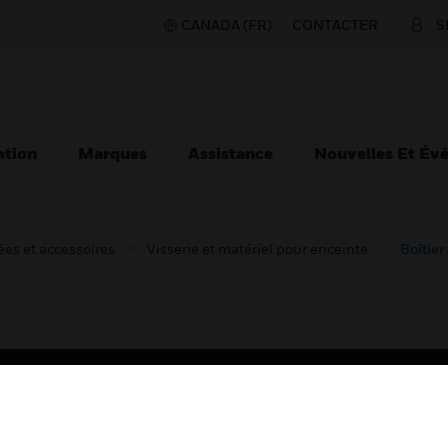
CANADA (FR)
CONTACTER
S
ation
Marques
Assistance
Nouvelles Et Év
es et accessoires
Visserie et matériel pour enceinte
Boîtier
TEURS
ASSISTANCE