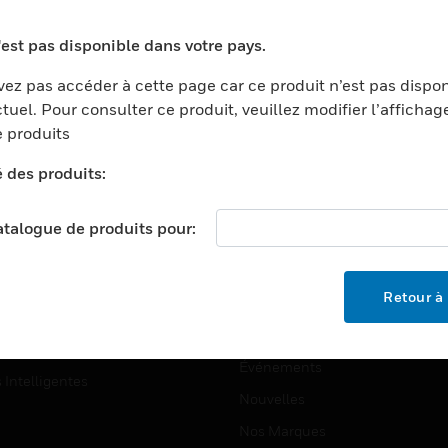
ports
Recherche De Partenaires
'est pas disponible dans votre pays.
ments Commerciaux
Formation
ez pas accéder à cette page car ce produit n’est pas dispo
centers
Assistance Technique
tuel. Pour consulter ce produit, veuillez modifier l’affichag
ation
Tutoriels De Sites Web
 produits
ernement Et Militaire
é des produits:
EMPLOIS
é
Emplois
ignement Supérieur
catalogue de produits pour:
Recherche D'emploi
llerie/Restauration
trie Et Fabrication
SOCIÉTÉ
Retour à 
ce Et Corrections
À Propos
e Au Détail
Événements
s Intelligentes
Nouvelles
Nos Marques