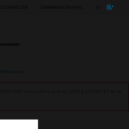
E CONNECTER
COMMANDE EN VRAC
énements
0 Enclosure
à 9h00 GMT, dimanche 9 août de 1h00 à 11h00 CET et de