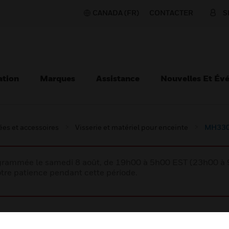
CANADA (FR)
CONTACTER
S
ation
Marques
Assistance
Nouvelles Et Év
es et accessoires
Visserie et matériel pour enceinte
MH330
rogrammée le samedi 8 août, de 19h00 à 5h00 EST (23h00 
tre patience pendant cette période.