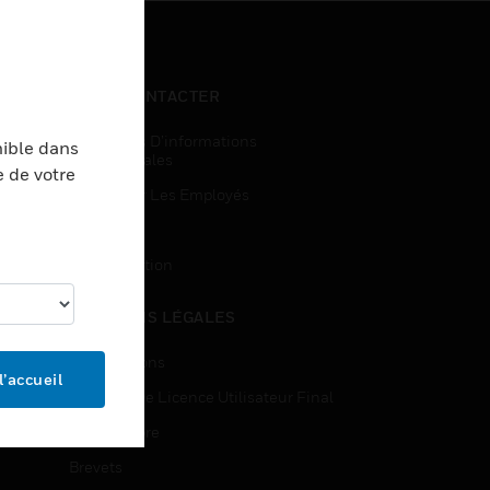
NOUS CONTACTER
Demandes D’informations
nible dans
Commerciales
e de votre
Accès Pour Les Employés
Inscription
Désinscription
MENTIONS LÉGALES
Certifications
l’accueil
Contrats De Licence Utilisateur Final
Source Libre
Brevets