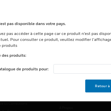
TEURS
ASSISTANCE
'est pas disponible dans votre pays.
ports
Recherche De Partenaires
ez pas accéder à cette page car ce produit n’est pas dispo
tuel. Pour consulter ce produit, veuillez modifier l’affichag
ments Commerciaux
Formation
 produits
centers
Assistance Technique
é des produits:
ation
Tutoriels De Sites Web
ernement Et Militaire
EMPLOIS
catalogue de produits pour:
é
Emplois
ignement Supérieur
Recherche D'emploi
Retour à 
llerie/Restauration
trie Et Fabrication
SOCIÉTÉ
ce Et Corrections
À Propos