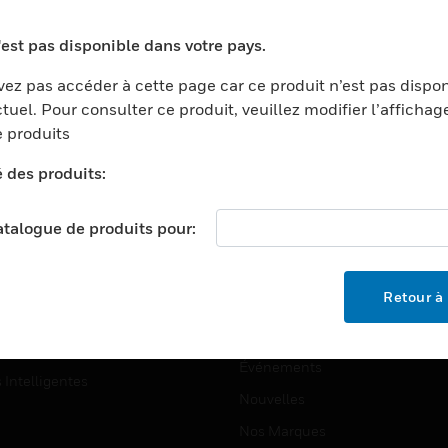
ports
Recherche De Partenaires
'est pas disponible dans votre pays.
ments Commerciaux
Formation
ez pas accéder à cette page car ce produit n’est pas dispo
centers
Assistance Technique
tuel. Pour consulter ce produit, veuillez modifier l’affichag
ation
Tutoriels De Sites Web
 produits
ernement Et Militaire
é des produits:
EMPLOIS
é
Emplois
ignement Supérieur
catalogue de produits pour:
Recherche D'emploi
llerie/Restauration
trie Et Fabrication
SOCIÉTÉ
Retour à 
ce Et Corrections
À Propos
e Au Détail
Événements
s Intelligentes
Nouvelles
Nos Marques