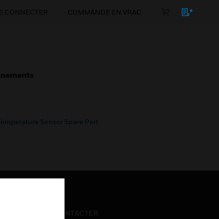
E CONNECTER
COMMANDE EN VRAC
énements
emperature Sensor Spare Part
NOUS CONTACTER