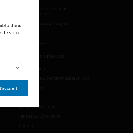
Demandes D’informations
Commerciales
Accès Pour Les Employés
nible dans
e de votre
Inscription
Désinscription
MENTIONS LÉGALES
Certifications
Contrats De Licence Utilisateur Final
Source Libre
l’accueil
Brevets
Qualité Et Sécurité
Termes Et Conditions
Garanties