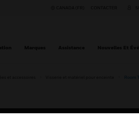
CANADA (FR)
CONTACTER
S
ation
Marques
Assistance
Nouvelles Et Év
es et accessoires
Visserie et matériel pour enceinte
Room T
TEURS
ASSISTANCE