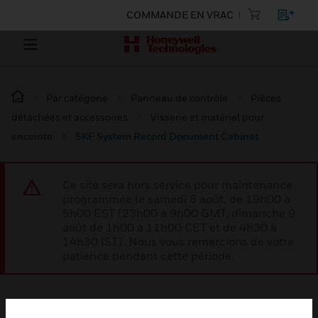
COMMANDE EN VRAC
Par catégorie
Panneau de contrôle
Pièces
détachées et accessoires
Visserie et matériel pour
enceinte
SKF System Record Document Cabinet
Ce site sera hors service pour maintenance
programmée le samedi 8 août, de 19h00 à
5h00 EST (23h00 à 9h00 GMT, dimanche 9
août de 1h00 à 11h00 CET et de 4h30 à
14h30 IST). Nous vous remercions de votre
patience pendant cette période.