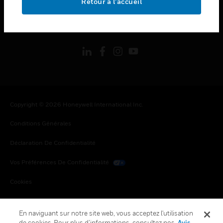
Retour à l’accueil
toggle view
SUIVEZ-NOUS
Copyright © 2026 Honeywell International Inc.
Conditions Générales
Déclaration De Confidentialité
Vos Préférences De Confidentialité
Cookies
Désabonnement Global
En naviguant sur notre site web, vous acceptez l'utilisation
de cookies. Pour plus d’informations, consultez nos
Avis