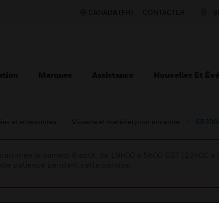
CANADA (FR)
CONTACTER
S
ation
Marques
Assistance
Nouvelles Et Év
es et accessoires
Visserie et matériel pour enceinte
SP3304
rogrammée le samedi 8 août, de 19h00 à 5h00 EST (23h00 
tre patience pendant cette période.