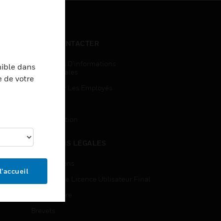
NOUS CONTACTER
Demandes D’informations
nible dans
Commerciales
e de votre
Accès Pour Les Employés
Inscription
Désinscription
MENTIONS LÉGALES
Certifications
l’accueil
Contrats De Licence Utilisateur Final
Source Libre
Brevets