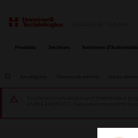
BUILDING AUTOMATION
Produits
Secteurs
Solutions D’Automatis
Par catégorie
Panneau de contrôle
Pièces détaché
Ce site sera hors service pour maintenance p
4h30 à 14h30 IST). Nous vous remercions de vo