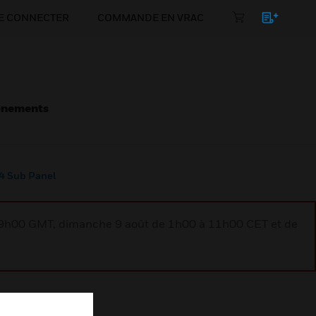
E CONNECTER
COMMANDE EN VRAC
énements
 Sub Panel
à 9h00 GMT, dimanche 9 août de 1h00 à 11h00 CET et de