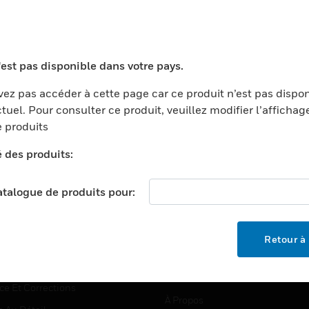
TEURS
ASSISTANCE
'est pas disponible dans votre pays.
ports
Recherche De Partenaires
ez pas accéder à cette page car ce produit n’est pas dispo
tuel. Pour consulter ce produit, veuillez modifier l’affichag
ments Commerciaux
Formation
 produits
centers
Assistance Technique
é des produits:
ation
Tutoriels De Sites Web
ernement Et Militaire
EMPLOIS
catalogue de produits pour:
é
Emplois
ignement Supérieur
Recherche D'emploi
Retour à 
llerie/Restauration
trie Et Fabrication
SOCIÉTÉ
ce Et Corrections
À Propos