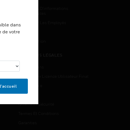
Demandes D’informations
Commerciales
Accès Pour Les Employés
nible dans
e de votre
Inscription
Désinscription
MENTIONS LÉGALES
Certifications
Contrats De Licence Utilisateur Final
Source Libre
l’accueil
Brevets
Qualité Et Sécurité
Termes Et Conditions
Garanties