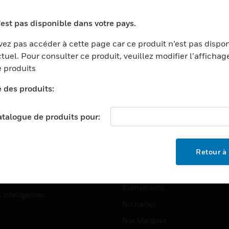
ports
Recherche De Partenaires
'est pas disponible dans votre pays.
ments Commerciaux
Formation
ez pas accéder à cette page car ce produit n’est pas dispo
centers
Assistance Technique
tuel. Pour consulter ce produit, veuillez modifier l’affichag
ation
Tutoriels De Sites Web
 produits
ernement Et Militaire
é des produits:
EMPLOIS
é
Emplois
ignement Supérieur
catalogue de produits pour:
Recherche D'emploi
llerie/Restauration
trie Et Fabrication
SOCIÉTÉ
Retour à 
ce Et Corrections
À Propos
e Au Détail
Événements
s Intelligentes
Nouvelles
Nos Marques