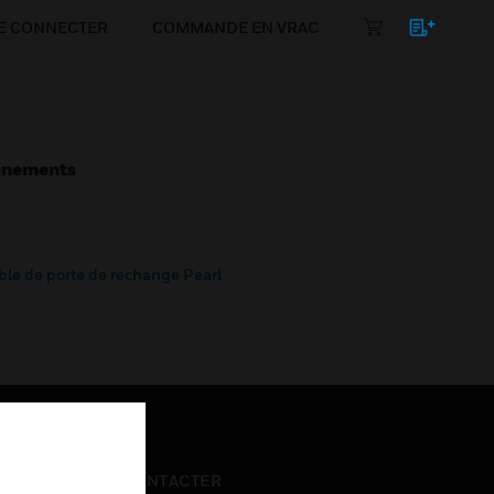
E CONNECTER
COMMANDE EN VRAC
énements
le de porte de rechange Pearl
NOUS CONTACTER