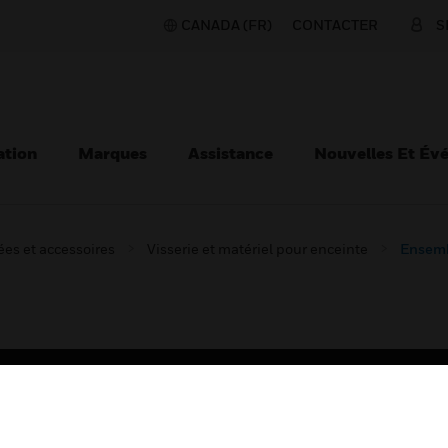
CANADA (FR)
CONTACTER
S
ation
Marques
Assistance
Nouvelles Et Év
es et accessoires
Visserie et matériel pour enceinte
Ensemb
TEURS
ASSISTANCE