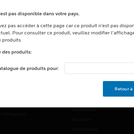
ports
Recherche De Partenaires
'est pas disponible dans votre pays.
ments Commerciaux
Formation
ez pas accéder à cette page car ce produit n’est pas dispo
centers
Assistance Technique
tuel. Pour consulter ce produit, veuillez modifier l’affichag
ation
Tutoriels De Sites Web
 produits
ernement Et Militaire
é des produits:
EMPLOIS
é
Emplois
ignement Supérieur
catalogue de produits pour:
Recherche D'emploi
llerie/Restauration
trie Et Fabrication
SOCIÉTÉ
Retour à 
ce Et Corrections
À Propos
e Au Détail
Événements
s Intelligentes
Nouvelles
Nos Marques