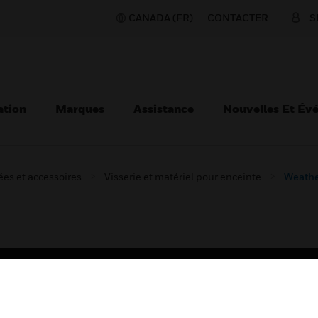
CANADA (FR)
CONTACTER
S
ation
Marques
Assistance
Nouvelles Et Év
es et accessoires
Visserie et matériel pour enceinte
Weather
TEURS
ASSISTANCE