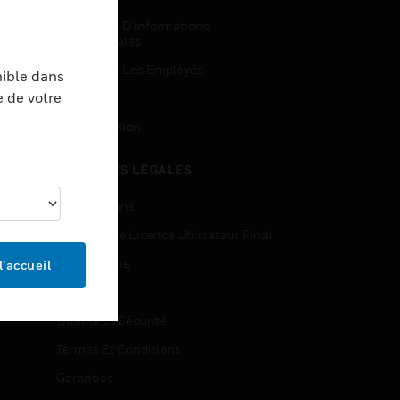
Demandes D’informations
Commerciales
Accès Pour Les Employés
nible dans
e de votre
Inscription
Désinscription
MENTIONS LÉGALES
Certifications
Contrats De Licence Utilisateur Final
Source Libre
l’accueil
Brevets
Qualité Et Sécurité
Termes Et Conditions
Garanties