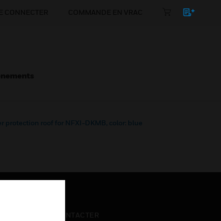
E CONNECTER
COMMANDE EN VRAC
énements
 protection roof for NFXI-DKMB, color: blue
NOUS CONTACTER