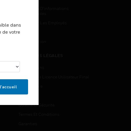
Demandes D’informations
Commerciales
Accès Pour Les Employés
nible dans
e de votre
Inscription
Désinscription
MENTIONS LÉGALES
Certifications
Contrats De Licence Utilisateur Final
Source Libre
l’accueil
Brevets
Qualité Et Sécurité
Termes Et Conditions
Garanties