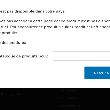
ports
Recherche De Partenaires
'est pas disponible dans votre pays.
ments Commerciaux
Formation
ez pas accéder à cette page car ce produit n’est pas dispo
centers
Assistance Technique
tuel. Pour consulter ce produit, veuillez modifier l’affichag
ation
Tutoriels De Sites Web
 produits
ernement Et Militaire
é des produits:
EMPLOIS
é
Emplois
ignement Supérieur
catalogue de produits pour:
Recherche D'emploi
llerie/Restauration
trie Et Fabrication
SOCIÉTÉ
Retour à 
ce Et Corrections
À Propos
e Au Détail
Événements
s Intelligentes
Nouvelles
Nos Marques