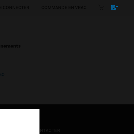
E CONNECTER
COMMANDE EN VRAC
énements
50
NOUS CONTACTER