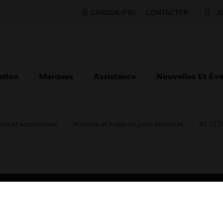
CANADA (FR)
CONTACTER
S
ation
Marques
Assistance
Nouvelles Et Év
es et accessoires
Visserie et matériel pour enceinte
X1317
TEURS
ASSISTANCE