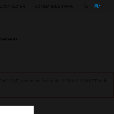
E CONNECTER
COMMANDE EN VRAC
énements
à 9h00 GMT, dimanche 9 août de 1h00 à 11h00 CET et de