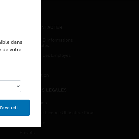
NOUS CONTACTER
Demandes D’informations
nible dans
Commerciales
e de votre
Accès Pour Les Employés
Inscription
Désinscription
MENTIONS LÉGALES
Certifications
l’accueil
Contrats De Licence Utilisateur Final
Source Libre
Brevets