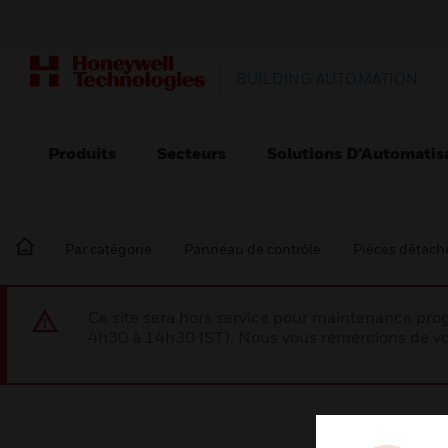
BUILDING AUTOMATION
Produits
Secteurs
Solutions D’Automatis
Par catégorie
Panneau de contrôle
Pièces détaché
Ce site sera hors service pour maintenance p
4h30 à 14h30 IST). Nous vous remercions de vo