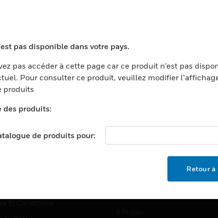
TEURS
ASSISTANCE
'est pas disponible dans votre pays.
ports
Recherche De Partenaires
ez pas accéder à cette page car ce produit n’est pas dispo
tuel. Pour consulter ce produit, veuillez modifier l’affichag
ments Commerciaux
Formation
 produits
centers
Assistance Technique
é des produits:
ation
Tutoriels De Sites Web
ernement Et Militaire
EMPLOIS
catalogue de produits pour:
é
Emplois
ignement Supérieur
Recherche D'emploi
Retour à 
llerie/Restauration
trie Et Fabrication
SOCIÉTÉ
ce Et Corrections
À Propos