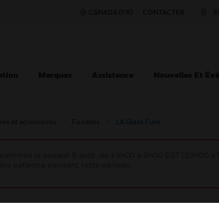
CANADA (FR)
CONTACTER
S
ation
Marques
Assistance
Nouvelles Et Év
es et accessoires
Fusibles
1A Glass Fuse
rogrammée le samedi 8 août, de 19h00 à 5h00 EST (23h00 
tre patience pendant cette période.