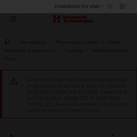
COMMANDE EN VRAC
Par catégorie
Panneau de contrôle
Pièces
détachées et accessoires
Fusibles
5A Standard Auto
Fuse
Ce site sera hors service pour maintenance
programmée le samedi 8 août, de 19h00 à
5h00 EST (23h00 à 9h00 GMT, dimanche 9
août de 1h00 à 11h00 CET et de 4h30 à
14h30 IST). Nous vous remercions de votre
patience pendant cette période.