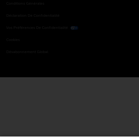
Conditions Générales
Déclaration De Confidentialité
Vos Préférences De Confidentialité
Cookies
Désabonnement Global