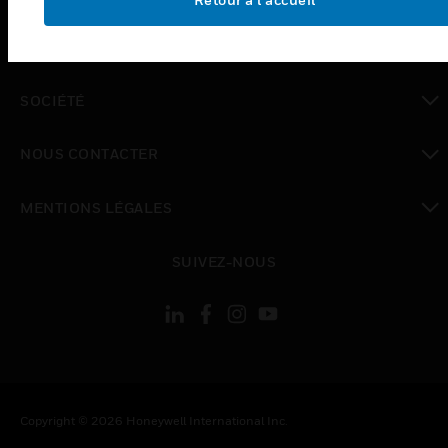
toggle view
EMPLOIS
toggle view
SOCIÉTÉ
toggle view
NOUS CONTACTER
toggle view
MENTIONS LÉGALES
toggle view
SUIVEZ-NOUS
Copyright © 2026 Honeywell International Inc.