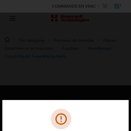
COMMANDE EN VRAC
Par catégorie
Panneau de contrôle
Pièces
détachées et accessoires
Fusibles
Hi-interrupt
Capability AC Fuse Kits by Veris
PRODUITS
toggle view
SOLUTIONS