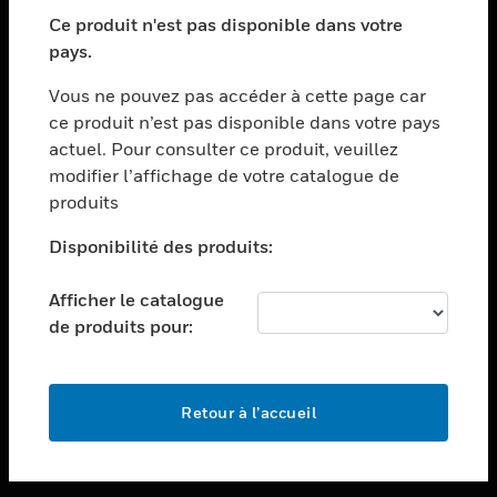
toggle view
SECTEURS
Ce produit n'est pas disponible dans votre
pays.
toggle view
ASSISTANCE
Vous ne pouvez pas accéder à cette page car
toggle view
ce produit n’est pas disponible dans votre pays
EMPLOIS
actuel. Pour consulter ce produit, veuillez
modifier l’affichage de votre catalogue de
toggle view
SOCIÉTÉ
produits
toggle view
Disponibilité des produits:
NOUS CONTACTER
Afficher le catalogue
toggle view
MENTIONS LÉGALES
de produits pour:
toggle view
SUIVEZ-NOUS
Retour à l’accueil