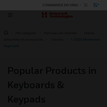
COMMANDE EN VRAC
Par catégorie
Panneau de contrôle
Pièces
détachées et accessoires
Claviers
I-2000 Membrane
Keyboard
Popular Products in
Keyboards &
Keypads