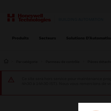
BUILDING AUTOMATION
Produits
Secteurs
Solutions D’Automatis
Par catégorie
Panneau de contrôle
Pièces détaché
Ce site sera hors service pour maintenance p
4h30 à 14h30 IST). Nous vous remercions de vo