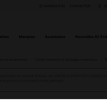
CANADA (FR)
CONTACTER
S
ation
Marques
Assistance
Nouvelles Et Év
es et accessoires
Cartes mémoire et stockage numérique
S
rogrammée le samedi 8 août, de 19h00 à 5h00 EST (23h00 
tre patience pendant cette période.