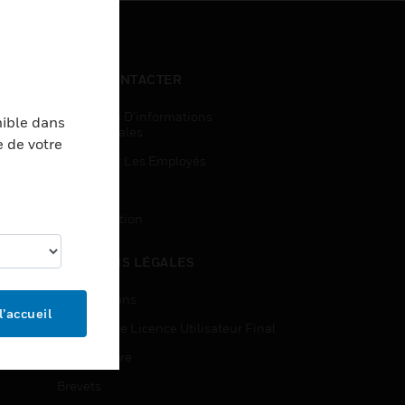
NOUS CONTACTER
Demandes D’informations
nible dans
Commerciales
e de votre
Accès Pour Les Employés
Inscription
Désinscription
MENTIONS LÉGALES
Certifications
l’accueil
Contrats De Licence Utilisateur Final
Source Libre
Brevets