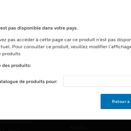
TEURS
ASSISTANCE
'est pas disponible dans votre pays.
ports
Recherche De Partenaires
ez pas accéder à cette page car ce produit n’est pas dispo
tuel. Pour consulter ce produit, veuillez modifier l’affichag
ments Commerciaux
Formation
 produits
centers
Assistance Technique
é des produits:
ation
Tutoriels De Sites Web
ernement Et Militaire
EMPLOIS
catalogue de produits pour:
é
Emplois
ignement Supérieur
Recherche D'emploi
Retour à 
llerie/Restauration
trie Et Fabrication
SOCIÉTÉ
ce Et Corrections
À Propos