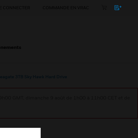
E CONNECTER
COMMANDE EN VRAC
énements
eagate 3TB Sky Hawk Hard Drive
à 9h00 GMT, dimanche 9 août de 1h00 à 11h00 CET et de