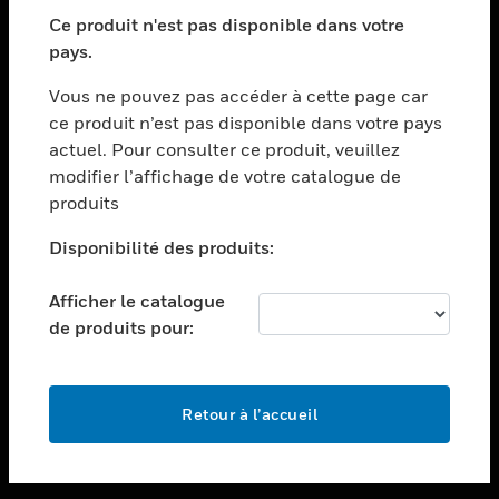
toggle view
SECTEURS
Ce produit n'est pas disponible dans votre
pays.
toggle view
ASSISTANCE
Vous ne pouvez pas accéder à cette page car
toggle view
ce produit n’est pas disponible dans votre pays
EMPLOIS
actuel. Pour consulter ce produit, veuillez
modifier l’affichage de votre catalogue de
toggle view
SOCIÉTÉ
produits
toggle view
Disponibilité des produits:
NOUS CONTACTER
Afficher le catalogue
toggle view
MENTIONS LÉGALES
de produits pour:
toggle view
SUIVEZ-NOUS
Retour à l’accueil