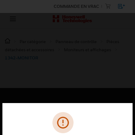
COMMANDE EN VRAC
Par catégorie
Panneau de contrôle
Pièces
détachées et accessoires
Moniteurs et affichages
1342-MONITOR
PRODUITS
toggle view
SOLUTIONS