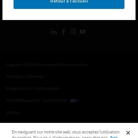
Retour à l’accueil
toggle view
SUIVEZ-NOUS
Copyright © 2026 Honeywell International Inc.
Conditions Générales
Déclaration De Confidentialité
Vos Préférences De Confidentialité
Cookies
Désabonnement Global
En naviguant sur notre site web, vous acceptez l'utilisation
de cookies. Pour plus d’informations, consultez nos
Avis