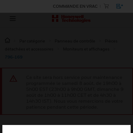
COMMANDE EN VRAC
Par catégorie
Panneau de contrôle
Pièces
détachées et accessoires
Moniteurs et affichages
796-169
Ce site sera hors service pour maintenance
programmée le samedi 8 août, de 19h00 à
5h00 EST (23h00 à 9h00 GMT, dimanche 9
août de 1h00 à 11h00 CET et de 4h30 à
14h30 IST). Nous vous remercions de votre
patience pendant cette période.