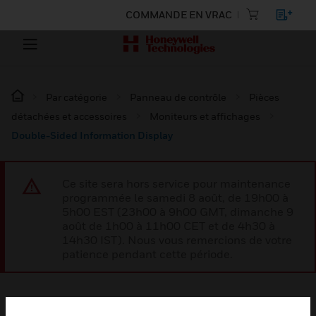
COMMANDE EN VRAC
Par catégorie
Panneau de contrôle
Pièces
détachées et accessoires
Moniteurs et affichages
Double-Sided Information Display
Ce site sera hors service pour maintenance
programmée le samedi 8 août, de 19h00 à
5h00 EST (23h00 à 9h00 GMT, dimanche 9
août de 1h00 à 11h00 CET et de 4h30 à
14h30 IST). Nous vous remercions de votre
patience pendant cette période.