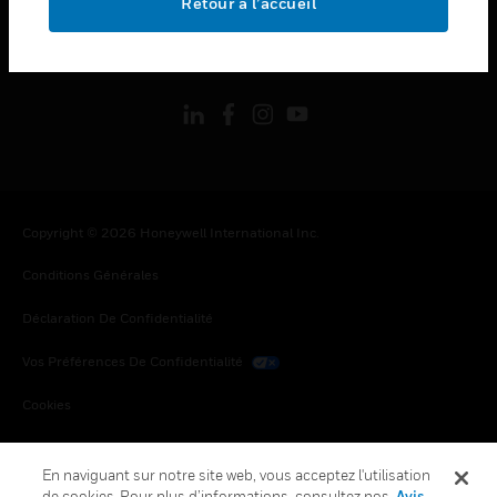
Retour à l’accueil
toggle view
SUIVEZ-NOUS
Copyright © 2026 Honeywell International Inc.
Conditions Générales
Déclaration De Confidentialité
Vos Préférences De Confidentialité
Cookies
Désabonnement Global
En naviguant sur notre site web, vous acceptez l'utilisation
de cookies. Pour plus d’informations, consultez nos
Avis