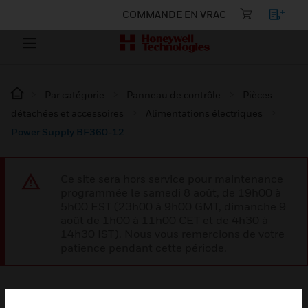
COMMANDE EN VRAC
Par catégorie
Panneau de contrôle
Pièces
détachées et accessoires
Alimentations électriques
Power Supply BF360-12
Ce site sera hors service pour maintenance
programmée le samedi 8 août, de 19h00 à
5h00 EST (23h00 à 9h00 GMT, dimanche 9
août de 1h00 à 11h00 CET et de 4h30 à
14h30 IST). Nous vous remercions de votre
patience pendant cette période.