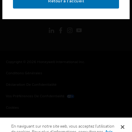
Retour à l’accueil
toggle view
SUIVEZ-NOUS
Copyright © 2026 Honeywell International Inc.
Conditions Générales
Déclaration De Confidentialité
Vos Préférences De Confidentialité
Cookies
Désabonnement Global
En naviguant sur notre site web, vous acceptez l'utilisation
de cookies. Pour plus d’informations, consultez nos
Avis