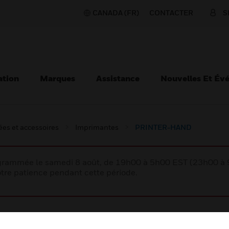
CANADA (FR)
CONTACTER
S
ation
Marques
Assistance
Nouvelles Et Év
es et accessoires
Imprimantes
PRINTER-HAND
rogrammée le samedi 8 août, de 19h00 à 5h00 EST (23h00 
tre patience pendant cette période.