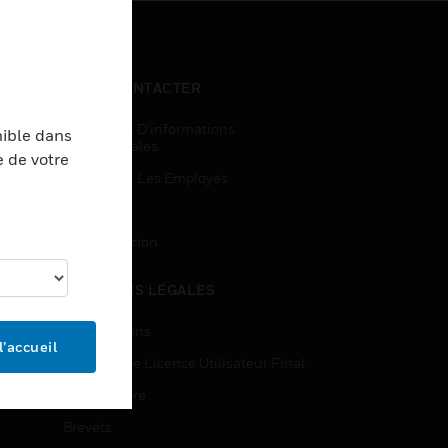
NOUS CONTACTER
Demandes D’informations
nible dans
Commerciales
e de votre
Accès Pour Les Employés
Inscription
Désinscription
MENTIONS LÉGALES
Certifications
l’accueil
Contrats De Licence Utilisateur Final
Source Libre
Brevets