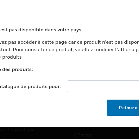
TEURS
ASSISTANCE
'est pas disponible dans votre pays.
ports
Recherche De Partenaires
ez pas accéder à cette page car ce produit n’est pas dispo
tuel. Pour consulter ce produit, veuillez modifier l’affichag
ments Commerciaux
Formation
 produits
centers
Assistance Technique
é des produits:
ation
Tutoriels De Sites Web
ernement Et Militaire
EMPLOIS
catalogue de produits pour:
é
Emplois
ignement Supérieur
Recherche D'emploi
Retour à 
llerie/Restauration
trie Et Fabrication
SOCIÉTÉ
ce Et Corrections
À Propos