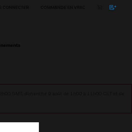
E CONNECTER
COMMANDE EN VRAC
énements
à 9h00 GMT, dimanche 9 août de 1h00 à 11h00 CET et de