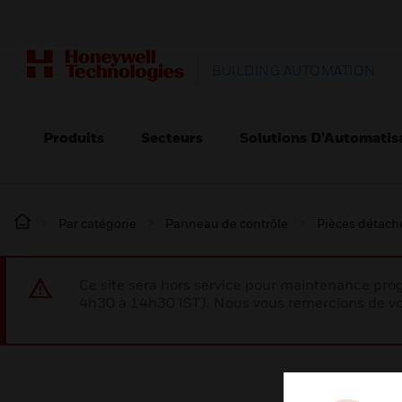
BUILDING AUTOMATION
Produits
Secteurs
Solutions D’Automatis
Par catégorie
Panneau de contrôle
Pièces détaché
Ce site sera hors service pour maintenance p
4h30 à 14h30 IST). Nous vous remercions de vo