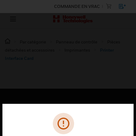
COMMANDE EN VRAC
Par catégorie
Panneau de contrôle
Pièces
détachées et accessoires
Imprimantes
Printer
Interface Card
PRODUITS
toggle view
SOLUTIONS