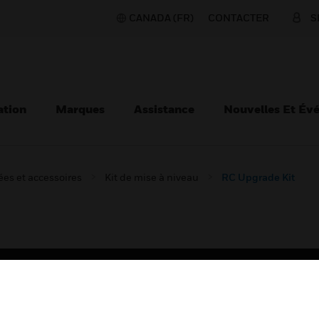
CANADA (FR)
CONTACTER
S
ation
Marques
Assistance
Nouvelles Et Év
es et accessoires
Kit de mise à niveau
RC Upgrade Kit
TEURS
ASSISTANCE