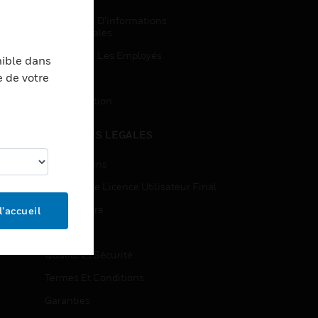
Demandes D’informations
Commerciales
Accès Pour Les Employés
nible dans
e de votre
Inscription
Désinscription
MENTIONS LÉGALES
Certifications
Contrats De Licence Utilisateur Final
Source Libre
l’accueil
Brevets
Qualité Et Sécurité
Termes Et Conditions
Garanties