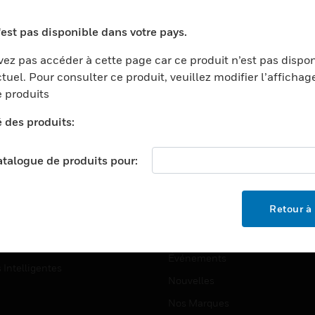
ports
Recherche De Partenaires
'est pas disponible dans votre pays.
ments Commerciaux
Formation
ez pas accéder à cette page car ce produit n’est pas dispo
centers
Assistance Technique
tuel. Pour consulter ce produit, veuillez modifier l’affichag
ation
Tutoriels De Sites Web
 produits
ernement Et Militaire
é des produits:
EMPLOIS
é
Emplois
ignement Supérieur
catalogue de produits pour:
Recherche D'emploi
llerie/Restauration
trie Et Fabrication
SOCIÉTÉ
Retour à 
ce Et Corrections
À Propos
e Au Détail
Événements
s Intelligentes
Nouvelles
Nos Marques