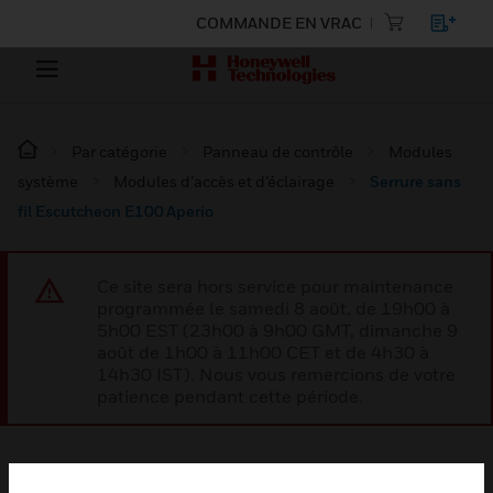
COMMANDE EN VRAC
Par catégorie
Panneau de contrôle
Modules
système
Modules d’accès et d’éclairage
Serrure sans
fil Escutcheon E100 Aperio
Ce site sera hors service pour maintenance
programmée le samedi 8 août, de 19h00 à
5h00 EST (23h00 à 9h00 GMT, dimanche 9
août de 1h00 à 11h00 CET et de 4h30 à
14h30 IST). Nous vous remercions de votre
patience pendant cette période.