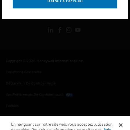
Retour à l’accueil
toggle view
SUIVEZ-NOUS
Copyright © 2026 Honeywell International Inc.
Conditions Générales
Déclaration De Confidentialité
Vos Préférences De Confidentialité
Cookies
Désabonnement Global
En naviguant sur notre site web, vous acceptez l'utilisation
de cookies. Pour plus d’informations, consultez nos
Avis