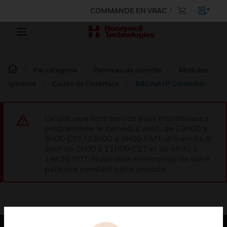
COMMANDE EN VRAC
Par catégorie
Panneau de contrôle
Modules
système
Cartes de l’interface
BACnet IP Controller
Ce site sera hors service pour maintenance
programmée le samedi 8 août, de 19h00 à
5h00 EST (23h00 à 9h00 GMT, dimanche 9
août de 1h00 à 11h00 CET et de 4h30 à
14h30 IST). Nous vous remercions de votre
patience pendant cette période.