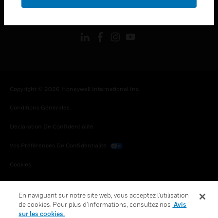
toggle view
SUIVEZ-NOUS
Copyright © 2026 Honeywell International Inc.
Conditions Générales
Déclaration De Confidentialité
Vos Préférences De Confidentialité
Cookies
Désabonnement Global
En naviguant sur notre site web, vous acceptez l'utilisation
de cookies. Pour plus d’informations, consultez nos
Avis
sur les cookies.