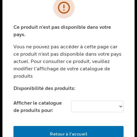
PRODUITS
toggle view
Ce produit n'est pas disponible dans votre
SOLUTIONS
pays.
toggle view
SECTEURS
Vous ne pouvez pas accéder à cette page car
ce produit n’est pas disponible dans votre pays
toggle view
actuel. Pour consulter ce produit, veuillez
ASSISTANCE
modifier l’affichage de votre catalogue de
toggle view
produits
EMPLOIS
Disponibilité des produits:
toggle view
SOCIÉTÉ
Afficher le catalogue
toggle view
de produits pour:
NOUS CONTACTER
toggle view
MENTIONS LÉGALES
Retour à l’accueil