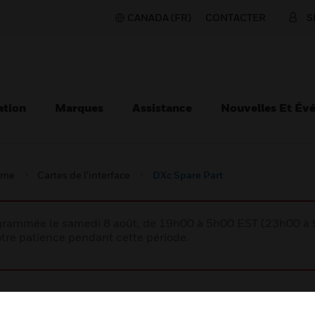
CANADA (FR)
CONTACTER
S
ation
Marques
Assistance
Nouvelles Et Év
ème
Cartes de l’interface
DXc Spare Part
rogrammée le samedi 8 août, de 19h00 à 5h00 EST (23h00 
tre patience pendant cette période.