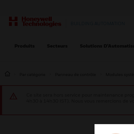
BUILDING AUTOMATION
Produits
Secteurs
Solutions D’Automatis
Par catégorie
Panneau de contrôle
Modules syst
Ce site sera hors service pour maintenance p
4h30 à 14h30 IST). Nous vous remercions de vo