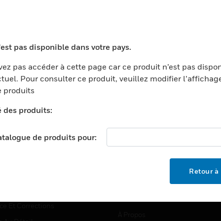
TEURS
ASSISTANCE
'est pas disponible dans votre pays.
ports
Recherche De Partenaires
ez pas accéder à cette page car ce produit n’est pas dispo
tuel. Pour consulter ce produit, veuillez modifier l’affichag
ments Commerciaux
Formation
 produits
centers
Assistance Technique
é des produits:
ation
Tutoriels De Sites Web
ernement Et Militaire
EMPLOIS
catalogue de produits pour:
é
Emplois
ignement Supérieur
Recherche D'emploi
Retour à 
llerie/Restauration
trie Et Fabrication
SOCIÉTÉ
ce Et Corrections
À Propos