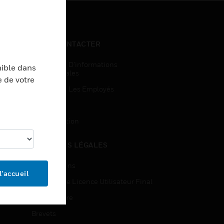
NOUS CONTACTER
Demandes D’informations
nible dans
Commerciales
e de votre
Accès Pour Les Employés
Inscription
Désinscription
MENTIONS LÉGALES
Certifications
l’accueil
Contrats De Licence Utilisateur Final
Source Libre
Brevets