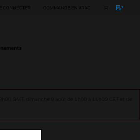
E CONNECTER
COMMANDE EN VRAC
énements
à 9h00 GMT, dimanche 9 août de 1h00 à 11h00 CET et de