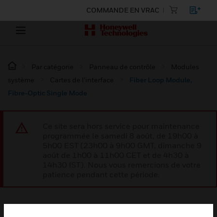
COMMANDE EN VRAC
Par catégorie
Panneau de contrôle
Modules
système
Cartes de l’interface
Fiber Loop Module,
Fibre-Optic Single Mode
Ce site sera hors service pour maintenance
programmée le samedi 8 août, de 19h00 à
5h00 EST (23h00 à 9h00 GMT, dimanche 9
août de 1h00 à 11h00 CET et de 4h30 à
14h30 IST). Nous vous remercions de votre
patience pendant cette période.