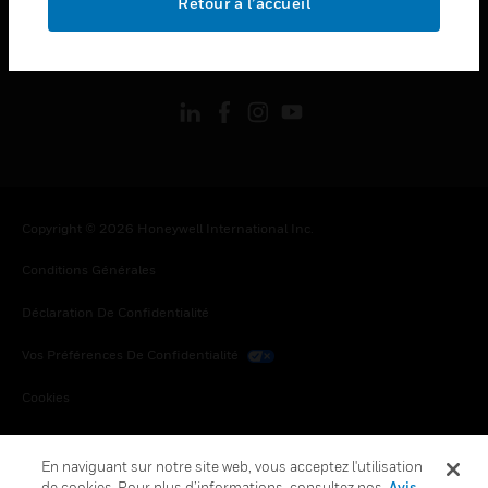
Retour à l’accueil
toggle view
SUIVEZ-NOUS
Copyright © 2026 Honeywell International Inc.
Conditions Générales
Déclaration De Confidentialité
Vos Préférences De Confidentialité
Cookies
Désabonnement Global
En naviguant sur notre site web, vous acceptez l'utilisation
de cookies. Pour plus d’informations, consultez nos
Avis