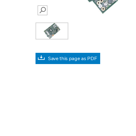
SEARCH
Save this page as PDF