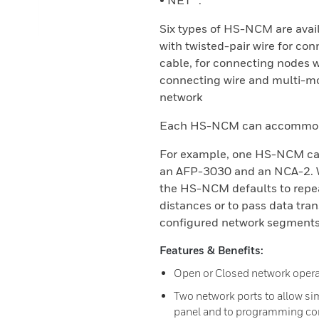
• NET™.
Six types of HS-NCM are ava
with twisted-pair wire for co
cable, for connecting nodes w
connecting wire and multi-m
network
Each HS-NCM can accommoda
For example, one HS-NCM can
an AFP-3030 and an NCA-2. W
the HS-NCM defaults to repea
distances or to pass data tra
configured network segments 
Features & Benefits:
Open or Closed network opera
Two network ports to allow si
panel and to programming c