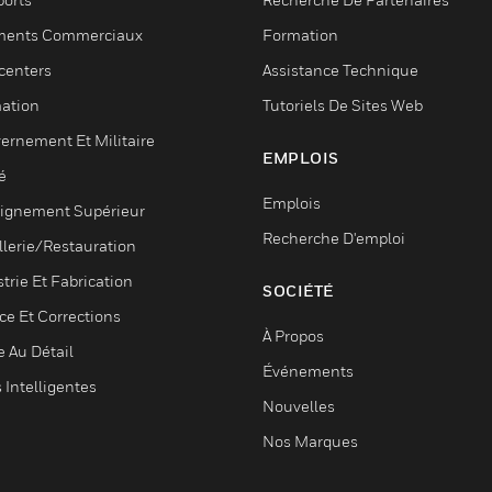
ments Commerciaux
Formation
centers
Assistance Technique
ation
Tutoriels De Sites Web
ernement Et Militaire
EMPLOIS
é
Emplois
ignement Supérieur
Recherche D'emploi
llerie/Restauration
trie Et Fabrication
SOCIÉTÉ
ce Et Corrections
À Propos
e Au Détail
Événements
s Intelligentes
Nouvelles
Nos Marques