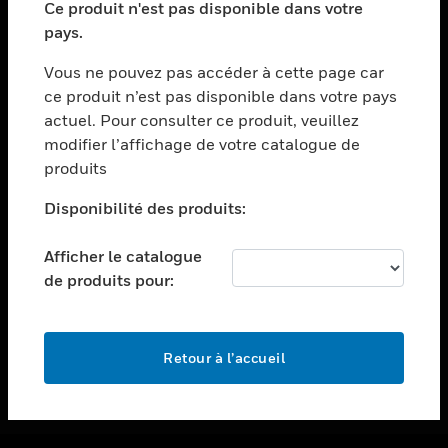
Ce produit n'est pas disponible dans votre
toggle view
pays.
ASSISTANCE
Vous ne pouvez pas accéder à cette page car
toggle view
ce produit n’est pas disponible dans votre pays
EMPLOIS
actuel. Pour consulter ce produit, veuillez
toggle view
modifier l’affichage de votre catalogue de
SOCIÉTÉ
produits
toggle view
NOUS CONTACTER
Disponibilité des produits:
toggle view
Afficher le catalogue
MENTIONS LÉGALES
de produits pour:
toggle view
SUIVEZ-NOUS
Retour à l’accueil