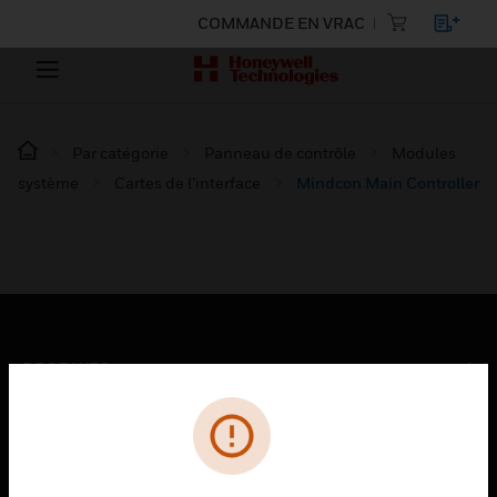
COMMANDE EN VRAC
Par catégorie
Panneau de contrôle
Modules
système
Cartes de l’interface
Mindcon Main Controller
PRODUITS
toggle view
SOLUTIONS
toggle view
SECTEURS