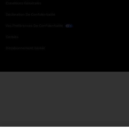
Conditions Générales
Déclaration De Confidentialité
Vos Préférences De Confidentialité
Cookies
Désabonnement Global