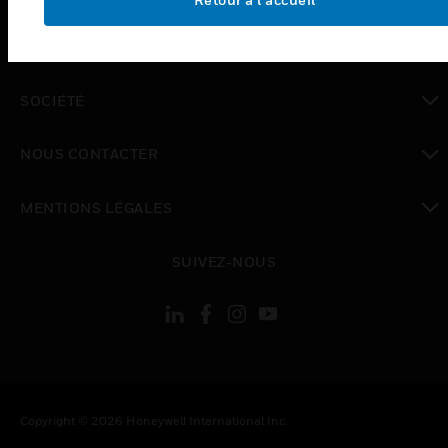
toggle view
EMPLOIS
toggle view
SOCIÉTÉ
toggle view
NOUS CONTACTER
toggle view
MENTIONS LÉGALES
toggle view
SUIVEZ-NOUS
Copyright © 2026 Honeywell International Inc.