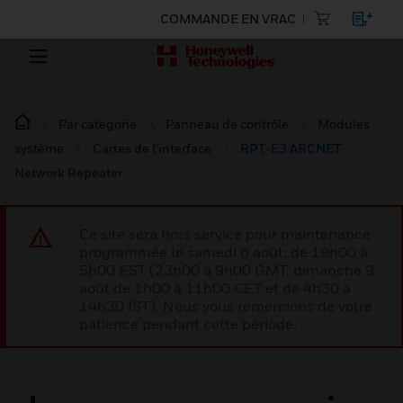
COMMANDE EN VRAC
Par catégorie
Panneau de contrôle
Modules
système
Cartes de l’interface
RPT-E3 ARCNET
Network Repeater
Ce site sera hors service pour maintenance
programmée le samedi 8 août, de 19h00 à
5h00 EST (23h00 à 9h00 GMT, dimanche 9
août de 1h00 à 11h00 CET et de 4h30 à
14h30 IST). Nous vous remercions de votre
patience pendant cette période.