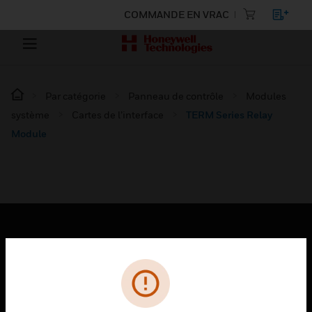
COMMANDE EN VRAC
Par catégorie
Panneau de contrôle
Modules
système
Cartes de l’interface
TERM Series Relay
Module
PRODUITS
toggle view
SOLUTIONS