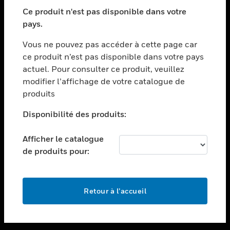
toggle view
SECTEURS
Ce produit n'est pas disponible dans votre
pays.
toggle view
ASSISTANCE
Vous ne pouvez pas accéder à cette page car
toggle view
ce produit n’est pas disponible dans votre pays
EMPLOIS
actuel. Pour consulter ce produit, veuillez
modifier l’affichage de votre catalogue de
toggle view
SOCIÉTÉ
produits
toggle view
Disponibilité des produits:
NOUS CONTACTER
Afficher le catalogue
toggle view
MENTIONS LÉGALES
de produits pour:
toggle view
SUIVEZ-NOUS
Retour à l’accueil