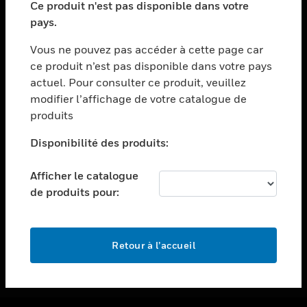
Ce produit n'est pas disponible dans votre
toggle view
pays.
ASSISTANCE
Vous ne pouvez pas accéder à cette page car
toggle view
ce produit n’est pas disponible dans votre pays
EMPLOIS
actuel. Pour consulter ce produit, veuillez
toggle view
modifier l’affichage de votre catalogue de
SOCIÉTÉ
produits
toggle view
NOUS CONTACTER
Disponibilité des produits:
toggle view
Afficher le catalogue
MENTIONS LÉGALES
de produits pour:
toggle view
SUIVEZ-NOUS
Retour à l’accueil