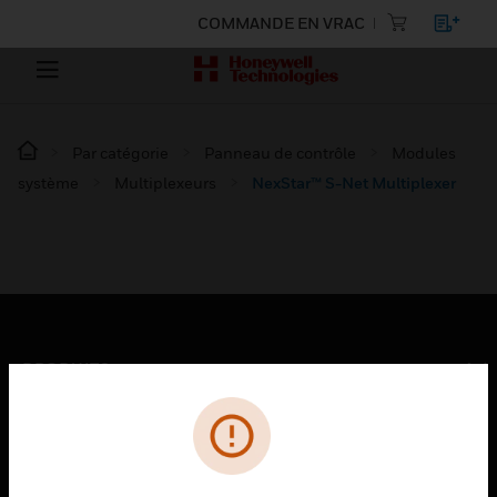
COMMANDE EN VRAC
Par catégorie
Panneau de contrôle
Modules
système
Multiplexeurs
NexStar™ S-Net Multiplexer
PRODUITS
toggle view
SOLUTIONS
toggle view
SECTEURS