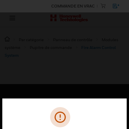
COMMANDE EN VRAC
Par catégorie
Panneau de contrôle
Modules
système
Pupitre de commande
Fire Alarm Control
System
PRODUITS
toggle view
SOLUTIONS