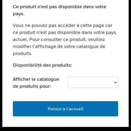
toggle view
SECTEURS
Ce produit n'est pas disponible dans votre
pays.
toggle view
ASSISTANCE
Vous ne pouvez pas accéder à cette page car
toggle view
ce produit n’est pas disponible dans votre pays
EMPLOIS
actuel. Pour consulter ce produit, veuillez
modifier l’affichage de votre catalogue de
toggle view
SOCIÉTÉ
produits
toggle view
Disponibilité des produits:
NOUS CONTACTER
Afficher le catalogue
toggle view
MENTIONS LÉGALES
de produits pour:
toggle view
SUIVEZ-NOUS
Retour à l’accueil